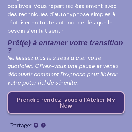
positives. Vous repartirez également avec
des techniques d’autohypnose simples à
réutiliser en toute autonomie dès que le
besoin s’en fait sentir.
Prêt(e) à entamer votre transition
?
Ne laissez plus le stress dicter votre
quotidien. Offrez-vous une pause et venez
découvrir comment l’hypnose peut libérer
votre potentiel de sérénité.
Prendre rendez-vous à l'Atelier My
New
Partager: