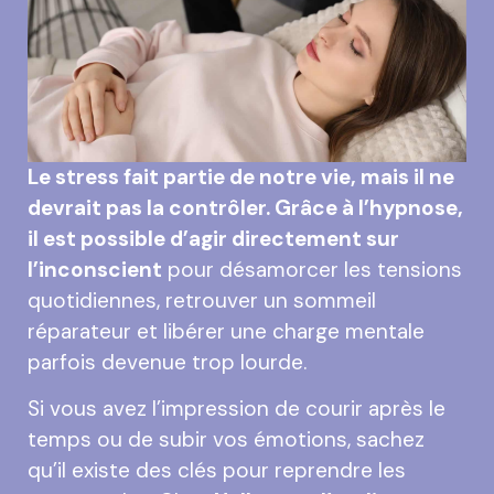
Le stress fait partie de notre vie, mais il ne
devrait pas la contrôler. Grâce à l’hypnose,
il est possible d’agir directement sur
l’inconscient
pour désamorcer les tensions
quotidiennes, retrouver un sommeil
réparateur et libérer une charge mentale
parfois devenue trop lourde.
Si vous avez l’impression de courir après le
temps ou de subir vos émotions, sachez
qu’il existe des clés pour reprendre les