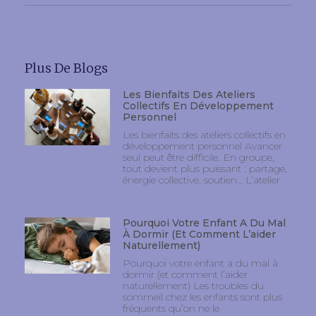
Plus De Blogs
Les Bienfaits Des Ateliers
Collectifs En Développement
Personnel
Les bienfaits des ateliers collectifs en
développement personnel Avancer
seul peut être difficile. En groupe,
tout devient plus puissant : partage,
énergie collective, soutien… L’atelier
Pourquoi Votre Enfant A Du Mal
À Dormir (et Comment L’aider
Naturellement)
Pourquoi votre enfant a du mal à
dormir (et comment l’aider
naturellement) Les troubles du
sommeil chez les enfants sont plus
fréquents qu’on ne le