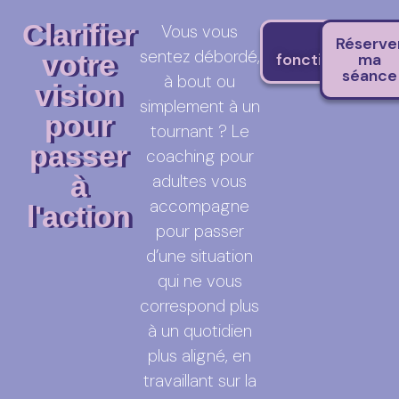
Clarifier
Vous vous
Le
Réserve
sentez débordé,
votre
fonctionnemen
ma
séance
à bout ou
vision
simplement à un
pour
tournant ? Le
passer
coaching pour
à
adultes vous
accompagne
l'action
pour passer
d’une situation
qui ne vous
correspond plus
à un quotidien
plus aligné, en
travaillant sur la