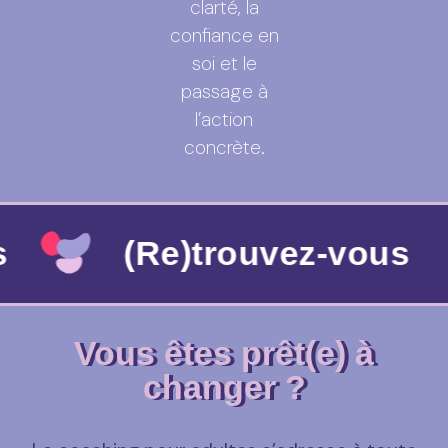
clarté, la
confiance en
soi et le
passage à
l’action
concrète.
(Re)trouvez-vous
Vous êtes prêt(e) à
changer ?