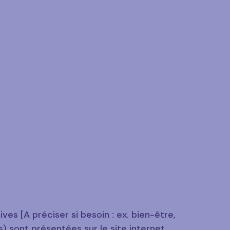
es [A préciser si besoin : ex. bien-être,
) sont présentées sur le site internet.