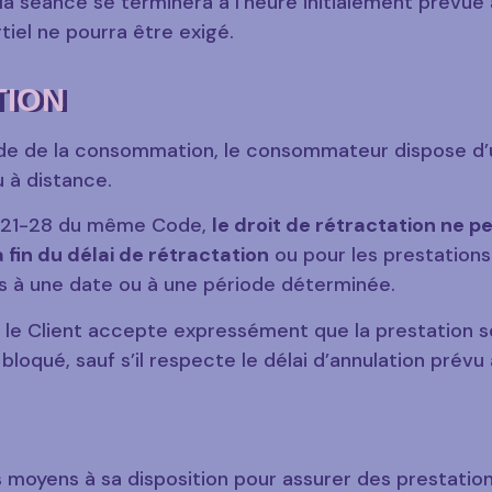
la séance se terminera à l’heure initialement prévue
iel ne pourra être exigé.
TION
de de la consommation, le consommateur dispose d’u
u à distance.
.221-28 du même Code,
le droit de rétractation ne p
fin du délai de rétractation
ou pour les prestations 
 à une date ou à une période déterminée.
 le Client accepte expressément que la prestation soi
oqué, sauf s’il respecte le délai d’annulation prévu à 
oyens à sa disposition pour assurer des prestations