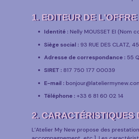
1. EDITEUR DE L'OFFRE
Identité :
Nelly MOUSSET EI (Nom co
Siège social :
93 RUE DES CLATZ, 45
Adresse de correspondance :
55 Q
SIRET :
817 750 177 00039
E-mail :
bonjour@lateliermynew.co
Téléphone :
+33 6 81 60 02 14
2. CARACTÉRISTIQUES
L’Atelier My New propose des prestations 
accompagnement, etc.]. Les caractéristiq